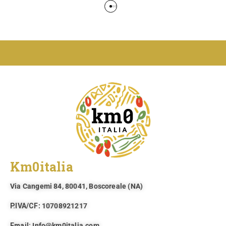
Km0italia
Via Cangemi 84, 80041, Boscoreale (NA)​
P.IVA/CF
: 10708921217
Email:
Info@km0italia.com