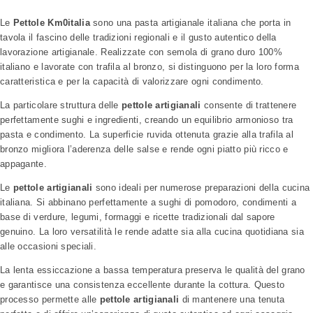
Le
Pettole Km0italia
sono una pasta artigianale italiana che porta in
tavola il fascino delle tradizioni regionali e il gusto autentico della
lavorazione artigianale. Realizzate con semola di grano duro 100%
italiano e lavorate con trafila al bronzo, si distinguono per la loro forma
caratteristica e per la capacità di valorizzare ogni condimento.
La particolare struttura delle
pettole artigianali
consente di trattenere
perfettamente sughi e ingredienti, creando un equilibrio armonioso tra
pasta e condimento. La superficie ruvida ottenuta grazie alla trafila al
bronzo migliora l’aderenza delle salse e rende ogni piatto più ricco e
appagante.
Le
pettole artigianali
sono ideali per numerose preparazioni della cucina
italiana. Si abbinano perfettamente a sughi di pomodoro, condimenti a
base di verdure, legumi, formaggi e ricette tradizionali dal sapore
genuino. La loro versatilità le rende adatte sia alla cucina quotidiana sia
alle occasioni speciali.
La lenta essiccazione a bassa temperatura preserva le qualità del grano
e garantisce una consistenza eccellente durante la cottura. Questo
processo permette alle
pettole artigianali
di mantenere una tenuta