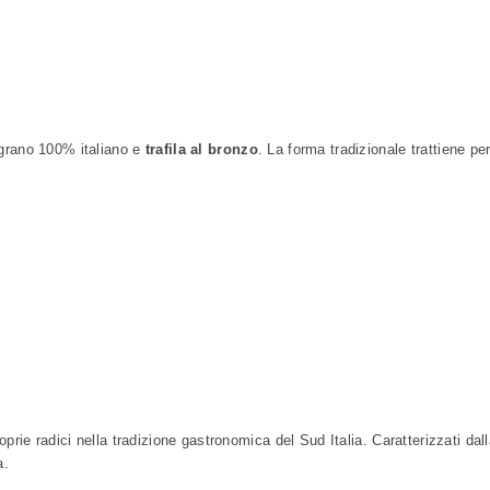
grano 100% italiano e
trafila al bronzo
. La forma tradizionale trattiene pe
oprie radici nella tradizione gastronomica del Sud Italia. Caratterizzati d
a.