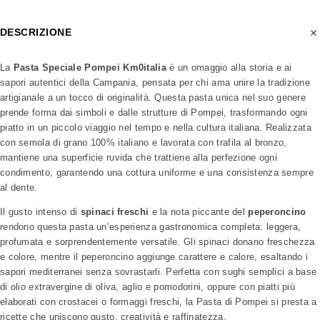
DESCRIZIONE
La
Pasta Speciale Pompei Km0italia
è un omaggio alla storia e ai
sapori autentici della Campania, pensata per chi ama unire la tradizione
artigianale a un tocco di originalità. Questa pasta unica nel suo genere
prende forma dai simboli e dalle strutture di Pompei, trasformando ogni
piatto in un piccolo viaggio nel tempo e nella cultura italiana. Realizzata
con semola di grano 100% italiano e lavorata con trafila al bronzo,
mantiene una superficie ruvida che trattiene alla perfezione ogni
condimento, garantendo una cottura uniforme e una consistenza sempre
al dente.
Il gusto intenso di
spinaci freschi
e la nota piccante del
peperoncino
rendono questa pasta un’esperienza gastronomica completa: leggera,
profumata e sorprendentemente versatile. Gli spinaci donano freschezza
e colore, mentre il peperoncino aggiunge carattere e calore, esaltando i
sapori mediterranei senza sovrastarli. Perfetta con sughi semplici a base
di olio extravergine di oliva, aglio e pomodorini, oppure con piatti più
elaborati con crostacei o formaggi freschi, la Pasta di Pompei si presta a
ricette che uniscono gusto, creatività e raffinatezza.