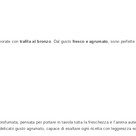
vorate con
trafila al bronzo
. Dal gusto
fresco e agrumato
, sono perfette
rofumata, pensata per portare in tavola tutta la freschezza e l’aroma aut
o delicato gusto agrumato, capace di esaltare ogni ricetta con leggerezza ed