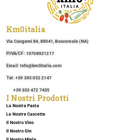
Km0italia
Via Cangemi 84, 80041, Boscoreale (NA)​
P.IVA/CF
: 10708921217
Email:
Info@km0italia.com
Tel:
+39 393 052 2147
+39 333 472 7435
I Nostri Prodotti
La Nostra Pasta
Le Nostre Cascette
Il Nostro Vino
Il Nostro Gin
Il Nostro Miele