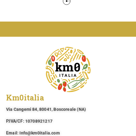
Km0italia
Via Cangemi 84, 80041, Boscoreale (NA)​
P.IVA/CF
: 10708921217
Email:
Info@km0italia.com