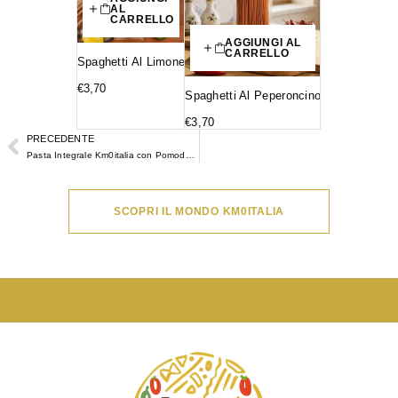
AL
CARRELLO
AGGIUNGI AL
CARRELLO
Spaghetti Al Limone
€
3,70
Spaghetti Al Peperoncino
€
3,70
PRECEDENTE
Pasta Integrale Km0italia con Pomodorini, Carciofini e Formaggio Proteico
SCOPRI IL MONDO KM0ITALIA