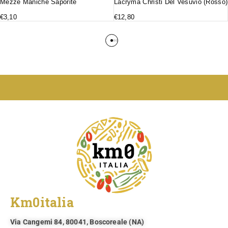
Mezze Maniche Saporite
Lacryma Christi Del Vesuvio (rosso)
€
3,10
€
12,80
Km0italia
Via Cangemi 84, 80041, Boscoreale (NA)​