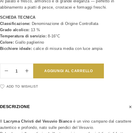
Al palato è fresco, armonico e di grande eleganza — perfetto in
abbinamento a piatti di pesce, crostacei e formaggi freschi.
SCHEDA TECNICA
Classificazione:
Denominazione di Origine Controllata
Grado alcolico:
13 %
Temperatura di servizio:
8-16°C
Colore:
Giallo paglierino
Bicchiere ideale:
calice di misura media con luce ampia
AGGIUNGI AL CARRELLO
ADD TO WISHLIST
DESCRIZIONE
Il
Lacryma Christi del Vesuvio Bianco
è un vino campano dal carattere
autentico e profondo, nato sulle pendici del Vesuvio.