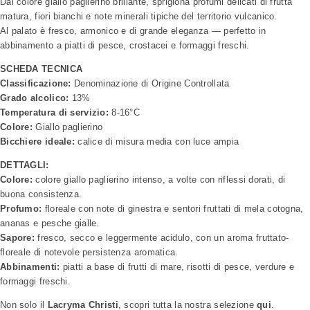
Dal colore giallo paglierino brillante, sprigiona profumi delicati di frutta
matura, fiori bianchi e note minerali tipiche del territorio vulcanico.
Al palato è fresco, armonico e di grande eleganza — perfetto in
abbinamento a piatti di pesce, crostacei e formaggi freschi.
SCHEDA TECNICA
Classificazione:
Denominazione di Origine Controllata
Grado alcolico:
13%
Temperatura di servizio:
8-16°C
Colore:
Giallo paglierino
Bicchiere ideale:
calice di misura media con luce ampia
DETTAGLI:
Colore:
colore giallo paglierino intenso, a volte con riflessi dorati, di
buona consistenza.
Profumo:
floreale con note di ginestra e sentori fruttati di mela cotogna,
ananas e pesche gialle.
Sapore:
fresco, secco e leggermente acidulo, con un aroma fruttato-
floreale di notevole persistenza aromatica.
Abbinamenti:
piatti a base di frutti di mare, risotti di pesce, verdure e
formaggi freschi.
Non solo il
Lacryma Christi
, scopri tutta la nostra selezione
qui
.