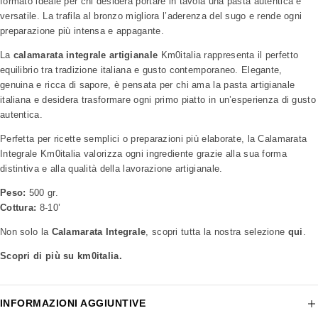
formato ideale per chi desidera portare in tavola una pasta autentica e
versatile. La trafila al bronzo migliora l’aderenza del sugo e rende ogni
preparazione più intensa e appagante.
La
calamarata integrale artigianale
Km0italia rappresenta il perfetto
equilibrio tra tradizione italiana e gusto contemporaneo. Elegante,
genuina e ricca di sapore, è pensata per chi ama la pasta artigianale
italiana e desidera trasformare ogni primo piatto in un’esperienza di gusto
autentica.
Perfetta per ricette semplici o preparazioni più elaborate, la Calamarata
Integrale Km0italia valorizza ogni ingrediente grazie alla sua forma
distintiva e alla qualità della lavorazione artigianale.
Peso:
500 gr.
Cottura:
8-10’
Non solo la
Calamarata Integrale
, scopri tutta la nostra selezione
qui
.
Scopri di più su km0italia.
INFORMAZIONI AGGIUNTIVE