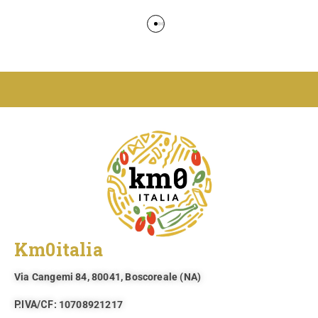
Km0italia
Via Cangemi 84, 80041, Boscoreale (NA)​
P.IVA/CF
: 10708921217